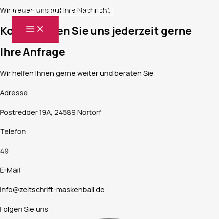
zeitschrift-maskenball
Zum
Wir freuen uns auf Ihre Nachricht
Inhalt
MAIN
Kontaktieren Sie uns jederzeit gerne
springen
MENU
Ihre Anfrage
Wir helfen Ihnen gerne weiter und beraten Sie
Adresse
Postredder 19A, 24589 Nortorf
Telefon
49
E-Mail
info@zeitschrift-maskenball.de
Folgen Sie uns