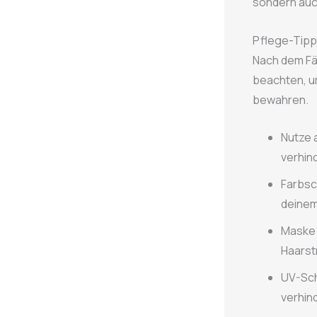
sondern auc
Pflege-Tipp
Nach dem Fär
beachten, um
bewahren.
Nutze 
verhin
Farbsc
deinem
Maske 
Haarst
UV-Sch
verhin