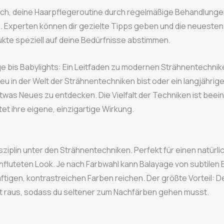
ch, deine Haarpflegeroutine durch regelmäßige Behandlunge
. Experten können dir gezielte Tipps geben und die neuesten
kte speziell auf deine Bedürfnisse abstimmen.
e bis Babylights: Ein Leitfaden zu modernen Strähnentechnik
neu in der Welt der Strähnentechniken bist oder ein langjährige
twas Neues zu entdecken. Die Vielfalt der Techniken ist beei
tet ihre eigene, einzigartige Wirkung.
sziplin unter den Strähnentechniken. Perfekt für einen natürli
fluteten Look. Je nach Farbwahl kann Balayage von subtilen
räftigen, kontrastreichen Farben reichen. Der größte Vorteil: D
t raus, sodass du seltener zum Nachfärben gehen musst.