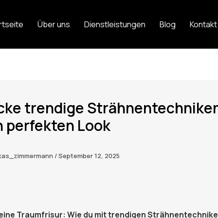
rtseite
Über uns
Dienstleistungen
Blog
Kontakt
cke trendige Strähnentechniken
 perfekten Look
ukas_zimmermann
/
September 12, 2025
eine Traumfrisur: Wie du mit trendigen Strähnentechnik