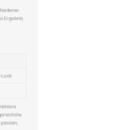
chiedener
das Ergebnis
s-Look
mbiniere
gsreichste
l passen,