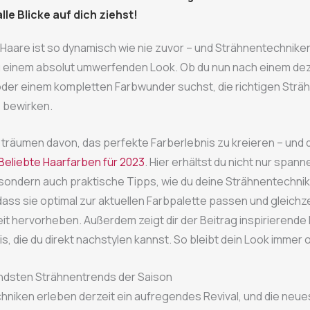
lle Blicke auf dich ziehst!
 Haare ist so dynamisch wie nie zuvor – und Strähnentechniken
u einem absolut umwerfenden Look. Ob du nun nach einem de
oder einem kompletten Farbwunder suchst, die richtigen Str
 bewirken.
 träumen davon, das perfekte Farberlebnis zu kreieren – und da
Beliebte Haarfarben für 2023
. Hier erhältst du nicht nur span
 sondern auch praktische Tipps, wie du deine Strähnentechni
dass sie optimal zur aktuellen Farbpalette passen und gleichze
it hervorheben. Außerdem zeigt dir der Beitrag inspirierende 
is, die du direkt nachstylen kannst. So bleibt dein Look immer 
ndsten Strähnentrends der Saison
hniken erleben derzeit ein aufregendes Revival, und die neu