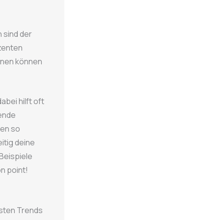
 sind der
zenten
ähnen können
bei hilft oft
nende
ken so
itig deine
Beispiele
on point!
esten Trends