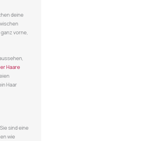
chen deine
 zwischen
 ganz vorne,
.
 aussehen,
der Haare
reien
in Haar
ie sind eine
ken wie