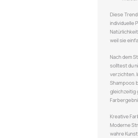
Diese Trend
individuelle
Natürlichke
weil sie ein
Nach dem Sty
solltest du n
verzichten. 
Shampoos bi
gleichzeitig
Farbergebni
Kreative Far
Moderne Str
wahre Kunst