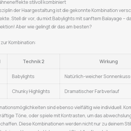
hneneffekte stilvoll kombiniert
sziplin der Haargestaltung ist die gekonnte Kombination vers
kte. Stell dir vor, du mixt Babylights mit sanftem Balayage – 
fektion! Aber wie gelingt dir das am besten?
 zur Kombination:
1
Technik 2
Wirkung
Babylights
Natürlich-weicher Sonnenkus
Chunky Highlights
Dramatischer Farbverlauf
ationsmöglichkeiten sind ebenso vielfältig wie individuell. Ko
räftige Töne, oder spiele mit Kontrasten, um das abwechslun
schaffen. Diese Kombinationen werden nicht nur zu deinem Sti