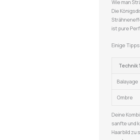
Wie man Strä
Die Königsdi
Strähneneffe
ist pure Per
Einige Tipps
Technik 
Balayage
Ombre
Deine Kombin
sanfte und k
Haarbild zu 