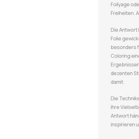
Foilyage od
Freiheiten. 
Die Antwort 
Folie gewick
besonders f
Coloring ein
Ergebnissen 
dezenten St
damit.
Die Technike
ihre Vielseit
Antwort häng
inspirieren 