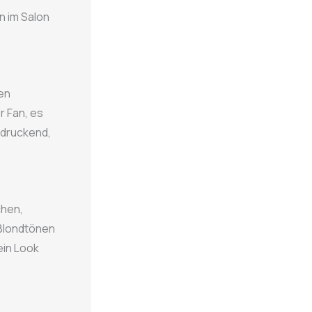
n im Salon
en
r Fan, es
ndruckend,
chen,
 Blondtönen
ein Look