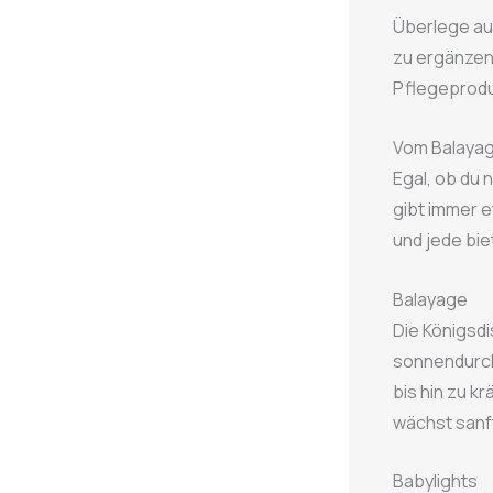
Überlege au
zu ergänzen
Pflegeprodu
Vom Balayag
Egal, ob du 
gibt immer e
und jede bie
Balayage
Die Königsdi
sonnendurch
bis hin zu k
wächst sanf
Babylights