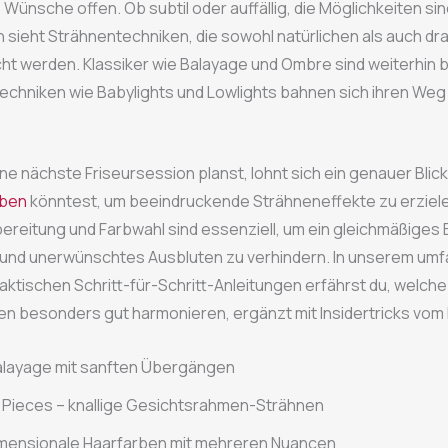
 Wünsche offen. Ob subtil oder auffällig, die Möglichkeiten sin
 sieht Strähnentechniken, die sowohl natürlichen als auch d
t werden. Klassiker wie Balayage und Ombre sind weiterhin b
echniken wie Babylights und Lowlights bahnen sich ihren Weg
ne nächste Friseursession planst, lohnt sich ein genauer Blick
rben
könntest, um beeindruckende Strähneneffekte zu erziele
bereitung und Farbwahl sind essenziell, um ein gleichmäßiges
 und unerwünschtes Ausbluten zu verhindern. In unserem um
praktischen Schritt-für-Schritt-Anleitungen erfährst du, welch
n besonders gut harmonieren, ergänzt mit Insidertricks vom 
alayage mit sanften Übergängen
Pieces – knallige Gesichtsrahmen-Strähnen
imensionale Haarfarben mit mehreren Nuancen