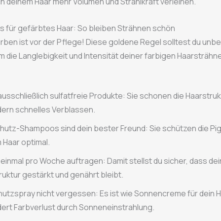
h deinem Haar mehr Volumen und Strahlkraft verleihen.
s für gefärbtes Haar: So bleiben Strähnen schön
ben ist vor der Pflege! Diese goldene Regel solltest du unbe
 die Langlebigkeit und Intensität deiner farbigen Haarsträhn
ausschließlich sulfatfreie Produkte: Sie schonen die Haarstruk
dern schnelles Verblassen.
hutz-Shampoos sind dein bester Freund: Sie schützen die Pi
 Haar optimal.
einmal pro Woche auftragen: Damit stellst du sicher, dass de
ruktur gestärkt und genährt bleibt.
utzspray nicht vergessen: Es ist wie Sonnencreme für dein 
dert Farbverlust durch Sonneneinstrahlung.